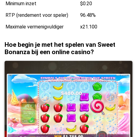
Minimum inzet
$0.20
RTP (rendement voor speler)
96.48%
Maximale vermenigvuldiger
x21.100
Hoe begin je met het spelen van Sweet
Bonanza bij een online casino?