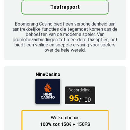
Testrapport
Boomerang Casino biedt een verscheidenheid aan
aantrekkelijke functies die tegemoet komen aan de
behoeften van de moderne speler. Van
promotieaanbiedingen tot meerdere taalopties, het
biedt een veilige en soepele ervaring voor spelers
over de hele wereld.
NineCasino
Beoordeling:
95
/100
Welkombonus
100% tot 150€ + 150FS