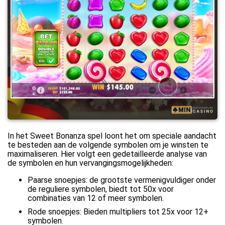
In het Sweet Bonanza spel loont het om speciale aandacht
te besteden aan de volgende symbolen om je winsten te
maximaliseren. Hier volgt een gedetailleerde analyse van
de symbolen en hun vervangingsmogelijkheden:
Paarse snoepjes: de grootste vermenigvuldiger onder
de reguliere symbolen, biedt tot 50x voor
combinaties van 12 of meer symbolen.
Rode snoepjes: Bieden multipliers tot 25x voor 12+
symbolen.