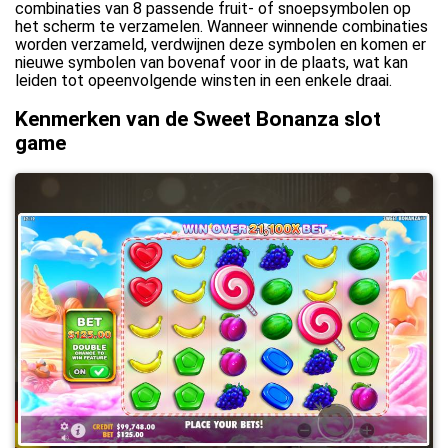
combinaties van 8 passende fruit- of snoepsymbolen op
het scherm te verzamelen. Wanneer winnende combinaties
worden verzameld, verdwijnen deze symbolen en komen er
nieuwe symbolen van bovenaf voor in de plaats, wat kan
leiden tot opeenvolgende winsten in een enkele draai.
Kenmerken van de Sweet Bonanza slot
game