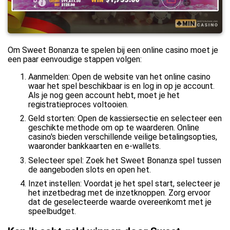
Om Sweet Bonanza te spelen bij een online casino moet je
een paar eenvoudige stappen volgen:
Aanmelden: Open de website van het online casino
waar het spel beschikbaar is en log in op je account.
Als je nog geen account hebt, moet je het
registratieproces voltooien.
Geld storten: Open de kassiersectie en selecteer een
geschikte methode om op te waarderen. Online
casino's bieden verschillende veilige betalingsopties,
waaronder bankkaarten en e-wallets.
Selecteer spel: Zoek het Sweet Bonanza spel tussen
de aangeboden slots en open het.
Inzet instellen: Voordat je het spel start, selecteer je
het inzetbedrag met de inzetknoppen. Zorg ervoor
dat de geselecteerde waarde overeenkomt met je
speelbudget.