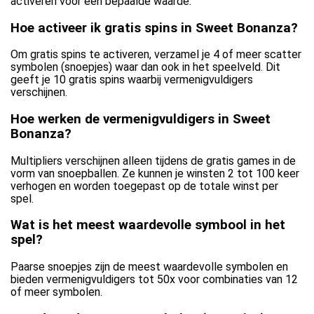
activeren voor een bepaalde waarde.
Hoe activeer ik gratis spins in Sweet Bonanza?
Om gratis spins te activeren, verzamel je 4 of meer scatter
symbolen (snoepjes) waar dan ook in het speelveld. Dit
geeft je 10 gratis spins waarbij vermenigvuldigers
verschijnen.
Hoe werken de vermenigvuldigers in Sweet
Bonanza?
Multipliers verschijnen alleen tijdens de gratis games in de
vorm van snoepballen. Ze kunnen je winsten 2 tot 100 keer
verhogen en worden toegepast op de totale winst per
spel.
Wat is het meest waardevolle symbool in het
spel?
Paarse snoepjes zijn de meest waardevolle symbolen en
bieden vermenigvuldigers tot 50x voor combinaties van 12
of meer symbolen.