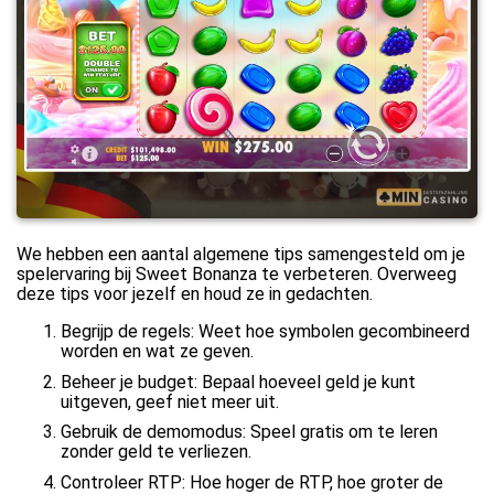
We hebben een aantal algemene tips samengesteld om je
spelervaring bij Sweet Bonanza te verbeteren. Overweeg
deze tips voor jezelf en houd ze in gedachten.
Begrijp de regels: Weet hoe symbolen gecombineerd
worden en wat ze geven.
Beheer je budget: Bepaal hoeveel geld je kunt
uitgeven, geef niet meer uit.
Gebruik de demomodus: Speel gratis om te leren
zonder geld te verliezen.
Controleer RTP: Hoe hoger de RTP, hoe groter de