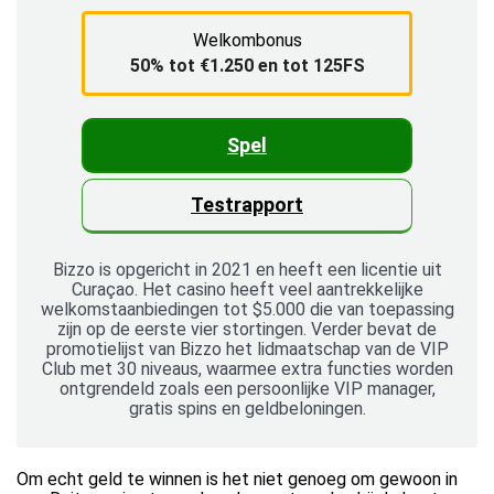
Welkombonus
50% tot €1.250 en tot 125FS
Spel
Testrapport
Bizzo is opgericht in 2021 en heeft een licentie uit
Curaçao. Het casino heeft veel aantrekkelijke
welkomstaanbiedingen tot $5.000 die van toepassing
zijn op de eerste vier stortingen. Verder bevat de
promotielijst van Bizzo het lidmaatschap van de VIP
Club met 30 niveaus, waarmee extra functies worden
ontgrendeld zoals een persoonlijke VIP manager,
gratis spins en geldbeloningen.
Om echt geld te winnen is het niet genoeg om gewoon in