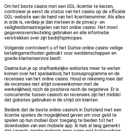
Om het beste casino met een GGL-licentie te kiezen,
controleer je eerst de status van het casino op de officiële
GGL-website aan de hand van het licentienummer. Als alles
in orde is, verdiep je dan meteen in de privacy- en
veiligheidsmaatregelen van het online casino. Het moet
gegevensversleuteling gebruiken en alle informatie
verstrekken over zijn bedrijfsprincipes.
Volgende controleert u of het Duitse online casino veilige
betalingsmethoden gebruikt voor weddenschappen en
goede klantenservice biedt.
Daarna kun je op onafhankelijke websites meer te weten
komen over het spelaanbod, het bonusprogramma en de
recensies van het online casino. Houd er rekening mee dat
de recensies niet altijd overeenkomen met de
werkelijkheid, noch de positieve noch de negatieve. Er is
concurrentie tussen casino's en recensies zijn het middel
dat goksites gebruiken in de strijd om klanten.
Bedenk dat de beste online casino's in Duitsland met een
licentie spelers de mogelijkheid geven om voor geld te
spelen op hun mobiel door toegang te bieden tot het
downloaden van een mobiele app. Ik heb al lang gemerkt
dat casino's zonder mobiele apps soms niet betrouwbaar