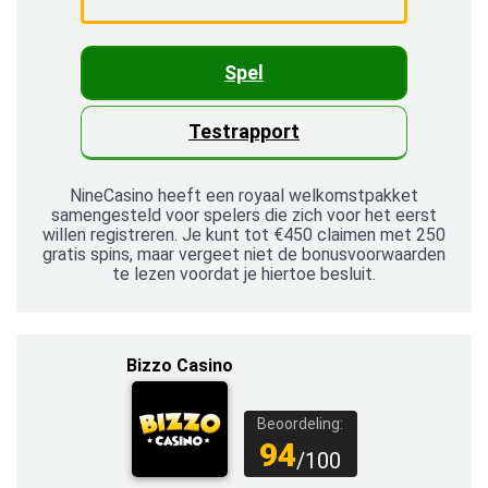
Spel
Testrapport
NineCasino heeft een royaal welkomstpakket
samengesteld voor spelers die zich voor het eerst
willen registreren. Je kunt tot €450 claimen met 250
gratis spins, maar vergeet niet de bonusvoorwaarden
te lezen voordat je hiertoe besluit.
Bizzo Casino
Beoordeling:
94
/100