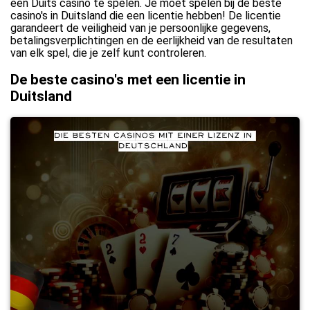
een Duits casino te spelen. Je moet spelen bij de beste
casino's in Duitsland die een licentie hebben! De licentie
garandeert de veiligheid van je persoonlijke gegevens,
betalingsverplichtingen en de eerlijkheid van de resultaten
van elk spel, die je zelf kunt controleren.
De beste casino's met een licentie in
Duitsland