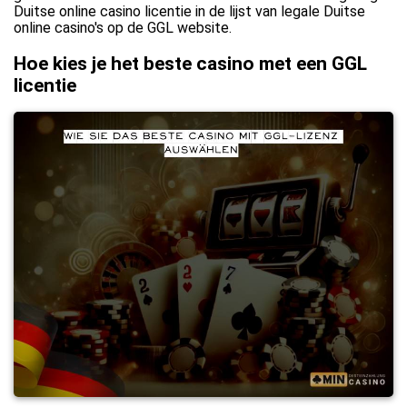
Duitse online casino licentie in de lijst van legale Duitse
online casino's op de GGL website.
Hoe kies je het beste casino met een GGL
licentie