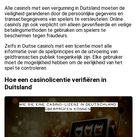
Alle casino's met een vergunning in Duitsland moeten de
veiligheid garanderen door de persoonlijke gegevens en
transactiegegevens van spelers te versleutelen. Online
casino's zijn ook verplicht om alleen geverifieerde en veilige
betalingsmethoden te gebruiken om spelers te
beschermen tegen fraudeurs.
Zelfs in Duitse casino's met een licentie moet alle
informatie over de spelprincipes en de uitvoering van
geldtransacties publiek toegankelijk zijn. Elke gebruiker
moet de mogelijkheid hebben om de eerlijkheid van het
spel te controleren.
Hoe een casinolicentie verifiëren in
Duitsland