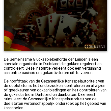
De Gemeinsame Glücksspielbehörde der Länder is een
speciale organisatie in Duitsland die gokken reguleert en
controleert. Deze instantie verleent ook een vergunning
aan online casino's om gokactiviteiten uit te voeren.
De hoofdtaak van de Gezamenlijke Kansspelautoriteit van
de deelstaten is het onderzoeken, controleren en afwijzen
of goedkeuren van gokaanbiedingen en het controleren van
de gokindustrie in Duitsland en daarbuiten. Daarnaast
stimuleert de Gezamenlijke Kansspelautoriteit van de
deelstaten wetenschappelijk onderzoek op het gebied van
kansspelen.