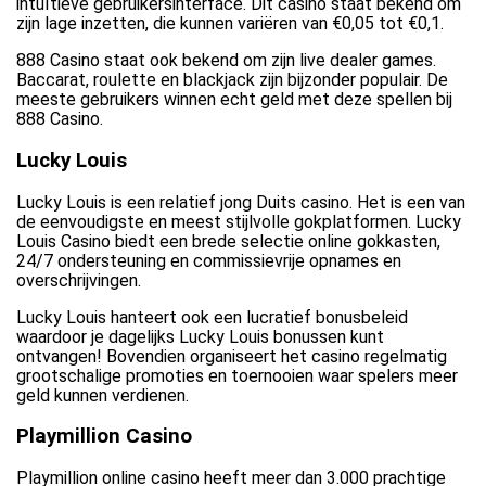
intuïtieve gebruikersinterface. Dit casino staat bekend om
zijn lage inzetten, die kunnen variëren van €0,05 tot €0,1.
888 Casino staat ook bekend om zijn live dealer games.
Baccarat, roulette en blackjack zijn bijzonder populair. De
meeste gebruikers winnen echt geld met deze spellen bij
888 Casino.
Lucky Louis
Lucky Louis is een relatief jong Duits casino. Het is een van
de eenvoudigste en meest stijlvolle gokplatformen. Lucky
Louis Casino biedt een brede selectie online gokkasten,
24/7 ondersteuning en commissievrije opnames en
overschrijvingen.
Lucky Louis hanteert ook een lucratief bonusbeleid
waardoor je dagelijks Lucky Louis bonussen kunt
ontvangen! Bovendien organiseert het casino regelmatig
grootschalige promoties en toernooien waar spelers meer
geld kunnen verdienen.
Playmillion Casino
Playmillion online casino heeft meer dan 3.000 prachtige