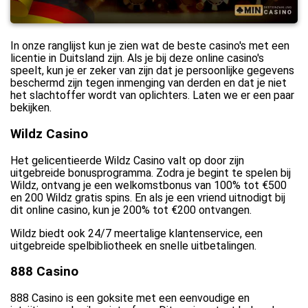
In onze ranglijst kun je zien wat de beste casino's met een
licentie in Duitsland zijn. Als je bij deze online casino's
speelt, kun je er zeker van zijn dat je persoonlijke gegevens
beschermd zijn tegen inmenging van derden en dat je niet
het slachtoffer wordt van oplichters. Laten we er een paar
bekijken.
Wildz Casino
Het gelicentieerde Wildz Casino valt op door zijn
uitgebreide bonusprogramma. Zodra je begint te spelen bij
Wildz, ontvang je een welkomstbonus van 100% tot €500
en 200 Wildz gratis spins. En als je een vriend uitnodigt bij
dit online casino, kun je 200% tot €200 ontvangen.
Wildz biedt ook 24/7 meertalige klantenservice, een
uitgebreide spelbibliotheek en snelle uitbetalingen.
888 Casino
888 Casino is een goksite met een eenvoudige en