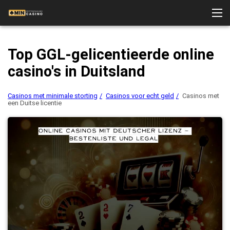
Top GGL-gelicentieerde online
Casinos voor echt geld
casino's in Duitsland
Betaalmethoden
Casinos met minimale storting
Casinos voor echt geld
Casinos met
Bonus
een Duitse licentie
Spelletjes
Speelautomaten
Casino testen