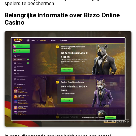
spelers te beschermen.
Belangrijke informatie over Bizzo Online
Casino