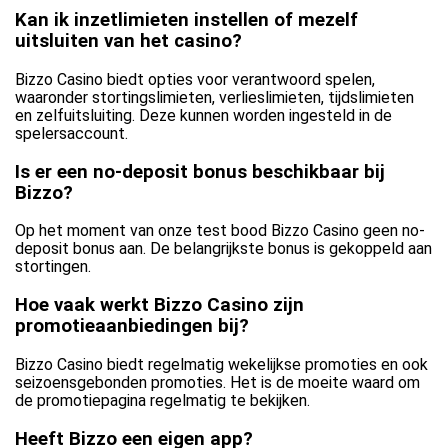
Kan ik inzetlimieten instellen of mezelf
uitsluiten van het casino?
Bizzo Casino biedt opties voor verantwoord spelen,
waaronder stortingslimieten, verlieslimieten, tijdslimieten
en zelfuitsluiting. Deze kunnen worden ingesteld in de
spelersaccount.
Is er een no-deposit bonus beschikbaar bij
Bizzo?
Op het moment van onze test bood Bizzo Casino geen no-
deposit bonus aan. De belangrijkste bonus is gekoppeld aan
stortingen.
Hoe vaak werkt Bizzo Casino zijn
promotieaanbiedingen bij?
Bizzo Casino biedt regelmatig wekelijkse promoties en ook
seizoensgebonden promoties. Het is de moeite waard om
de promotiepagina regelmatig te bekijken.
Heeft Bizzo een eigen app?