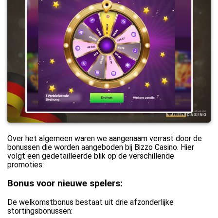
Over het algemeen waren we aangenaam verrast door de
bonussen die worden aangeboden bij Bizzo Casino. Hier
volgt een gedetailleerde blik op de verschillende
promoties:
Bonus voor nieuwe spelers:
De welkomstbonus bestaat uit drie afzonderlijke
stortingsbonussen: