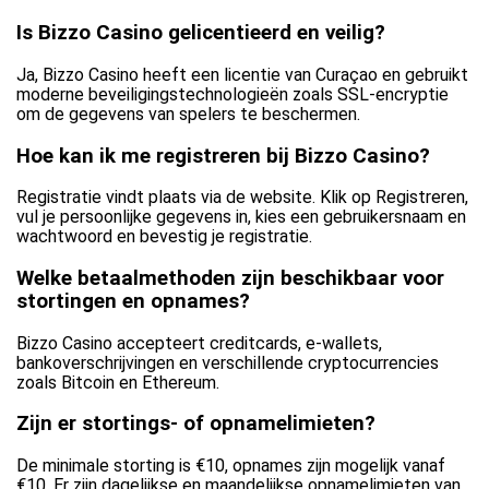
Is Bizzo Casino gelicentieerd en veilig?
Ja, Bizzo Casino heeft een licentie van Curaçao en gebruikt
moderne beveiligingstechnologieën zoals SSL-encryptie
om de gegevens van spelers te beschermen.
Hoe kan ik me registreren bij Bizzo Casino?
Registratie vindt plaats via de website. Klik op Registreren,
vul je persoonlijke gegevens in, kies een gebruikersnaam en
wachtwoord en bevestig je registratie.
Welke betaalmethoden zijn beschikbaar voor
stortingen en opnames?
Bizzo Casino accepteert creditcards, e-wallets,
bankoverschrijvingen en verschillende cryptocurrencies
zoals Bitcoin en Ethereum.
Zijn er stortings- of opnamelimieten?
De minimale storting is €10, opnames zijn mogelijk vanaf
€10. Er zijn dagelijkse en maandelijkse opnamelimieten van