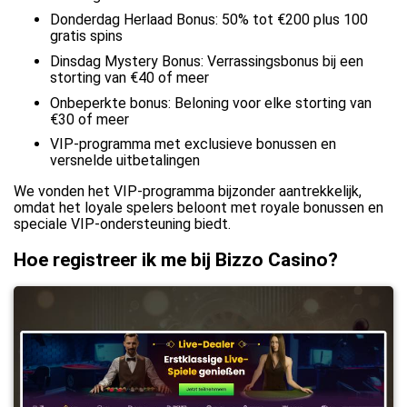
Donderdag Herlaad Bonus: 50% tot €200 plus 100
gratis spins
Dinsdag Mystery Bonus: Verrassingsbonus bij een
storting van €40 of meer
Onbeperkte bonus: Beloning voor elke storting van
€30 of meer
VIP-programma met exclusieve bonussen en
versnelde uitbetalingen
We vonden het VIP-programma bijzonder aantrekkelijk,
omdat het loyale spelers beloont met royale bonussen en
speciale VIP-ondersteuning biedt.
Hoe registreer ik me bij Bizzo Casino?