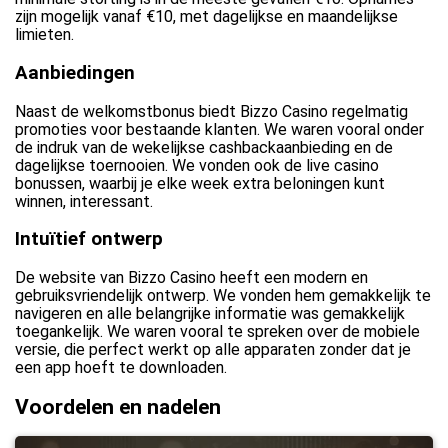
zijn mogelijk vanaf €10, met dagelijkse en maandelijkse
limieten.
Aanbiedingen
Naast de welkomstbonus biedt Bizzo Casino regelmatig
promoties voor bestaande klanten. We waren vooral onder
de indruk van de wekelijkse cashbackaanbieding en de
dagelijkse toernooien. We vonden ook de live casino
bonussen, waarbij je elke week extra beloningen kunt
winnen, interessant.
Intuïtief ontwerp
De website van Bizzo Casino heeft een modern en
gebruiksvriendelijk ontwerp. We vonden hem gemakkelijk te
navigeren en alle belangrijke informatie was gemakkelijk
toegankelijk. We waren vooral te spreken over de mobiele
versie, die perfect werkt op alle apparaten zonder dat je
een app hoeft te downloaden.
Voordelen en nadelen