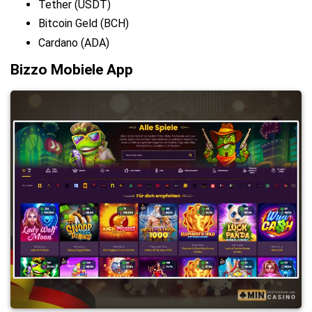
Tether (USDT)
Bitcoin Geld (BCH)
Cardano (ADA)
Bizzo Mobiele App