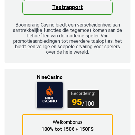
Testrapport
Boomerang Casino biedt een verscheidenheid aan
aantrekkelijke functies die tegemoet komen aan de
behoeften van de moderne speler. Van
promotieaanbiedingen tot meerdere taalopties, het
biedt een veilige en soepele ervaring voor spelers
over de hele wereld.
NineCasino
Beoordeling:
95
/100
Welkombonus
100% tot 150€ + 150FS