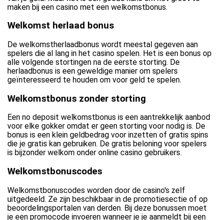
maken bij een casino met een welkomstbonus.
Welkomst herlaad bonus
De welkomstherlaadbonus wordt meestal gegeven aan
spelers die al lang in het casino spelen. Het is een bonus op
alle volgende stortingen na de eerste storting. De
herlaadbonus is een geweldige manier om spelers
geïnteresseerd te houden om voor geld te spelen.
Welkomstbonus zonder storting
Een no deposit welkomstbonus is een aantrekkelijk aanbod
voor elke gokker omdat er geen storting voor nodig is. De
bonus is een klein geldbedrag voor inzetten of gratis spins
die je gratis kan gebruiken. De gratis beloning voor spelers
is bijzonder welkom onder online casino gebruikers.
Welkomstbonuscodes
Welkomstbonuscodes worden door de casino's zelf
uitgedeeld. Ze zijn beschikbaar in de promotiesectie of op
beoordelingsportalen van derden. Bij deze bonussen moet
je een promocode invoeren wanneer je je aanmeldt bij een