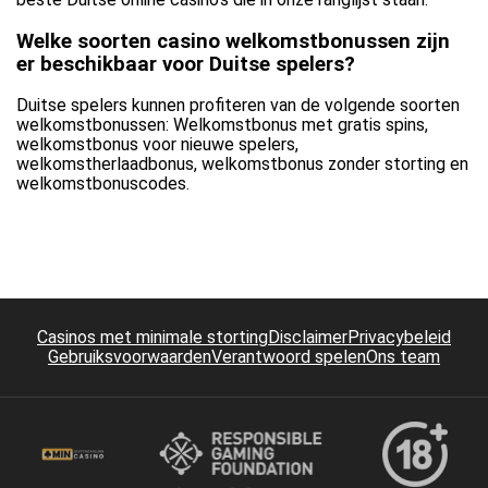
Welke soorten casino welkomstbonussen zijn
er beschikbaar voor Duitse spelers?
Duitse spelers kunnen profiteren van de volgende soorten
welkomstbonussen: Welkomstbonus met gratis spins,
welkomstbonus voor nieuwe spelers,
welkomstherlaadbonus, welkomstbonus zonder storting en
welkomstbonuscodes.
Casinos met minimale storting
Disclaimer
Privacybeleid
Gebruiksvoorwaarden
Verantwoord spelen
Ons team