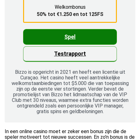
Welkombonus
50% tot €1.250 en tot 125FS
Spel
Testrapport
Bizzo is opgericht in 2021 en heeft een licentie uit
Curaçao. Het casino heeft veel aantrekkelijke
welkomstaanbiedingen tot $5.000 die van toepassing
zijn op de eerste vier stortingen. Verder bevat de
promotielijst van Bizzo het lidmaatschap van de VIP
Club met 30 niveaus, waarmee extra functies worden
ontgrendeld zoals een persoonlijke VIP manager,
gratis spins en geldbeloningen.
In een online casino moet er zeker een bonus zijn die de
speler motiveert tot nieuwe successen. En zo'n bonus is de