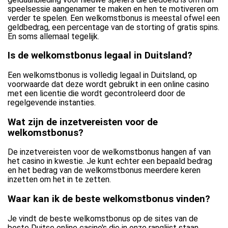
speelsessie aangenamer te maken en hen te motiveren om
verder te spelen. Een welkomstbonus is meestal ofwel een
geldbedrag, een percentage van de storting of gratis spins.
En soms allemaal tegelijk.
Is de welkomstbonus legaal in Duitsland?
Een welkomstbonus is volledig legaal in Duitsland, op
voorwaarde dat deze wordt gebruikt in een online casino
met een licentie die wordt gecontroleerd door de
regelgevende instanties.
Wat zijn de inzetvereisten voor de
welkomstbonus?
De inzetvereisten voor de welkomstbonus hangen af van
het casino in kwestie. Je kunt echter een bepaald bedrag
en het bedrag van de welkomstbonus meerdere keren
inzetten om het in te zetten.
Waar kan ik de beste welkomstbonus vinden?
Je vindt de beste welkomstbonus op de sites van de
beste Duitse online casino's die in onze ranglijst staan.