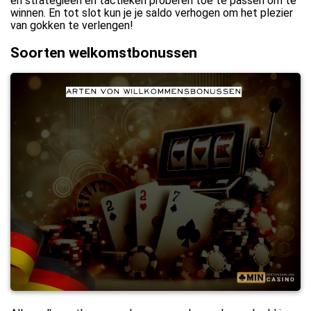
en strategieën en tactieken proberen toe te passen om te
winnen. En tot slot kun je je saldo verhogen om het plezier
van gokken te verlengen!
Soorten welkomstbonussen