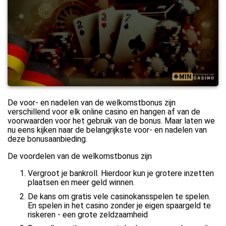
De voor- en nadelen van de welkomstbonus zijn
verschillend voor elk online casino en hangen af van de
voorwaarden voor het gebruik van de bonus. Maar laten we
nu eens kijken naar de belangrijkste voor- en nadelen van
deze bonusaanbieding.
De voordelen van de welkomstbonus zijn
Vergroot je bankroll. Hierdoor kun je grotere inzetten
plaatsen en meer geld winnen.
De kans om gratis vele casinokansspelen te spelen.
En spelen in het casino zonder je eigen spaargeld te
riskeren - een grote zeldzaamheid