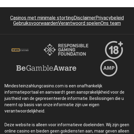
Casinos met minimale storting
Disclaimer
Privacybeleid
Gebruiksvoorwaarden
Verantwoord spelen
Ons team
Mindesteinzahlungcasino.com is een onafhankelijk
informatieportaal en aanvaardt geen aansprakelijkheid voor de
juistheid van de gepresenteerde informatie. Beslissingen die u
neemt op basis van onze informatie zijn uw eigen
verantwoordelijkheid.
Deze website is alleen voor informatieve doeleinden. Wij zijn geen
online casino en bieden geen gokdiensten aan, maar geven alleen