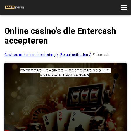
Online casino's die Entercash
Casinos voor echt geld
accepteren
Betaalmethoden
Casinos met minimale storting
Betaalmethoden
Entercash
Bonus
Spelletjes
Speelautomaten
Casino testen