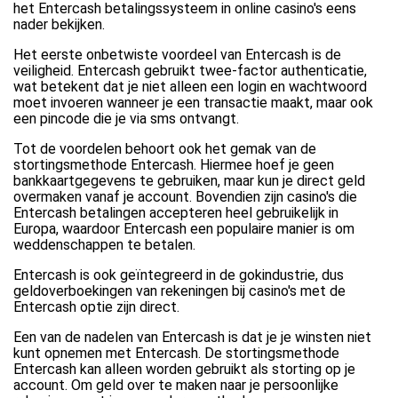
het Entercash betalingssysteem in online casino's eens
nader bekijken.
Het eerste onbetwiste voordeel van Entercash is de
veiligheid. Entercash gebruikt twee-factor authenticatie,
wat betekent dat je niet alleen een login en wachtwoord
moet invoeren wanneer je een transactie maakt, maar ook
een pincode die je via sms ontvangt.
Tot de voordelen behoort ook het gemak van de
stortingsmethode Entercash. Hiermee hoef je geen
bankkaartgegevens te gebruiken, maar kun je direct geld
overmaken vanaf je account. Bovendien zijn casino's die
Entercash betalingen accepteren heel gebruikelijk in
Europa, waardoor Entercash een populaire manier is om
weddenschappen te betalen.
Entercash is ook geïntegreerd in de gokindustrie, dus
geldoverboekingen van rekeningen bij casino's met de
Entercash optie zijn direct.
Een van de nadelen van Entercash is dat je je winsten niet
kunt opnemen met Entercash. De stortingsmethode
Entercash kan alleen worden gebruikt als storting op je
account. Om geld over te maken naar je persoonlijke