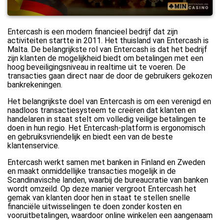
Entercash is een modern financieel bedrijf dat zijn
activiteiten startte in 2011. Het thuisland van Entercash is
Malta. De belangrijkste rol van Entercash is dat het bedrijf
zijn klanten de mogelijkheid biedt om betalingen met een
hoog beveiligingsniveau in realtime uit te voeren. De
transacties gaan direct naar de door de gebruikers gekozen
bankrekeningen.
Het belangrijkste doel van Entercash is om een verenigd en
naadloos transactiesysteem te creëren dat klanten en
handelaren in staat stelt om volledig veilige betalingen te
doen in hun regio. Het Entercash-platform is ergonomisch
en gebruiksvriendelijk en biedt een van de beste
klantenservice.
Entercash werkt samen met banken in Finland en Zweden
en maakt onmiddellijke transacties mogelijk in de
Scandinavische landen, waarbij de bureaucratie van banken
wordt omzeild. Op deze manier vergroot Entercash het
gemak van klanten door hen in staat te stellen snelle
financiële uitwisselingen te doen zonder kosten en
vooruitbetalingen, waardoor online winkelen een aangenaam