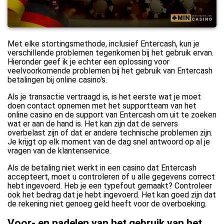
Met elke stortingsmethode, inclusief Entercash, kun je
verschillende problemen tegenkomen bij het gebruik ervan.
Hieronder geef ik je echter een oplossing voor
veelvoorkomende problemen bij het gebruik van Entercash
betalingen bij online casino's.
Als je transactie vertraagd is, is het eerste wat je moet
doen contact opnemen met het supportteam van het
online casino en de support van Entercash om uit te zoeken
wat er aan de hand is. Het kan zijn dat de servers
overbelast zijn of dat er andere technische problemen zijn.
Je krijgt op elk moment van de dag snel antwoord op al je
vragen van de klantenservice.
Als de betaling niet werkt in een casino dat Entercash
accepteert, moet u controleren of u alle gegevens correct
hebt ingevoerd. Heb je een typefout gemaakt? Controleer
ook het bedrag dat je hebt ingevoerd. Het kan goed zijn dat
de rekening niet genoeg geld heeft voor de overboeking.
Voor- en nadelen van het gebruik van het