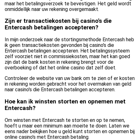
maar het betalingsverzoek te bevestigen. Het geld wordt
onmiddellijk naar uw rekening overgemaakt.
Zijn er transactiekosten bij casino's die
Entercash betalingen accepteren?
In mijn onderzoek naar de stortingsmethode Entercash heb
ik geen transactiekosten gevonden bij casino's die
Entercash betalingen accepteren. Het betalingssysteem
zelf voorziet niet in commissiekosten, maar het kan goed
zijn dat de bank kosten in rekening brengt voor de
overboeking of dat het online casino dat zelf doet.
Controleer de website van uw bank om te zien of er kosten
in rekening worden gebracht voor het overmaken van geld
naar casino's die Entercash betalingen accepteren.
Hoe kan ik winsten storten en opnemen met
Entercash?
Om winsten met Entercash te storten en op te nemen,
hoeft u maar een minimum aan moeite te doen. Laten we
eens nader bekijken hoe u geld kunt storten en opnemen bij
online casino's met Entercash betaling.