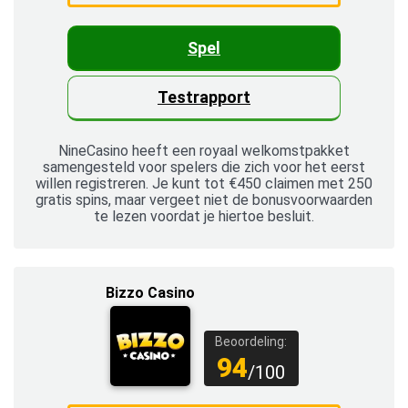
Spel
Testrapport
NineCasino heeft een royaal welkomstpakket
samengesteld voor spelers die zich voor het eerst
willen registreren. Je kunt tot €450 claimen met 250
gratis spins, maar vergeet niet de bonusvoorwaarden
te lezen voordat je hiertoe besluit.
Bizzo Casino
Beoordeling:
94
/100