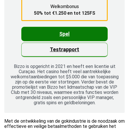
Welkombonus
50% tot €1.250 en tot 125FS
Spel
Testrapport
Bizzo is opgericht in 2021 en heeft een licentie uit
Curaçao. Het casino heeft veel aantrekkelijke
welkomstaanbiedingen tot $5.000 die van toepassing
zijn op de eerste vier stortingen. Verder bevat de
promotielijst van Bizzo het lidmaatschap van de VIP
Club met 30 niveaus, waarmee extra functies worden
ontgrendeld zoals een persoonlijke VIP manager,
gratis spins en geldbeloningen.
Met de ontwikkeling van de gokindustrie is de noodzaak om
effectieve en veilige betaalmethoden te gebruiken het