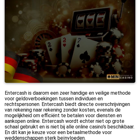
Entercash is daarom een zeer handige en veilige methode
voor geldoverboekingen tussen individuen en
rechtspersonen. Entercash biedt directe overschrijvingen
van rekening naar rekening zonder kosten, evenals de
mogelijkheid om efficiënt te betalen voor diensten en
aankopen online. Entercash wordt echter niet op grote
schaal gebruikt en is niet bij alle online casino's beschikbaar.
En dit kan je keuze voor een betaalmethode voor
weddenschappen sterk beïnvloeden.