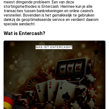
meest dringende probleem. Een van deze
stortingsmethodes is Entercash. Hiermee kun je alle
transacties tussen bankrekeningen en online casino's
versnellen. Bovendien is het gemakkelijk te gebruiken
dankzij de geoptimaliseerde service en verdient daarom
speciale aandacht.
Wat is Entercash?