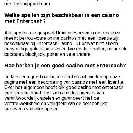
met het supportteam.
Welke spellen zijn beschikbaar in een casino
met Entercash?
Alle spellen die gespeeld kunnen worden in de beste en
meest betrouwbare online casino's met een licentie zijn
beschikbaar bij Entercash Casino. Dit omvat niet alleen
eenvoudige gokautomaten en live dealer spellen, maar ook
baccarat, blackjack, poker en vele andere.
Hoe herken je een goed casino met Entercash?
Je kunt een goed casino met entercash vinden op onze
pagina met een beoordeling van casino's met een licentie.
Over het algemeen heeft elk goed casino met entercash
een licentie, houdt het zich aan de principes van
verantwoordelijk spelen en garandeert het de
vertrouwelijkheid en veiligheid van de persoonlijke
gegevens van elke speler.