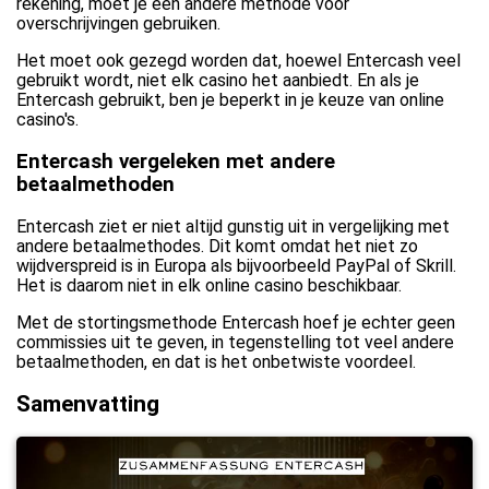
rekening, moet je een andere methode voor
overschrijvingen gebruiken.
Het moet ook gezegd worden dat, hoewel Entercash veel
gebruikt wordt, niet elk casino het aanbiedt. En als je
Entercash gebruikt, ben je beperkt in je keuze van online
casino's.
Entercash vergeleken met andere
betaalmethoden
Entercash ziet er niet altijd gunstig uit in vergelijking met
andere betaalmethodes. Dit komt omdat het niet zo
wijdverspreid is in Europa als bijvoorbeeld PayPal of Skrill.
Het is daarom niet in elk online casino beschikbaar.
Met de stortingsmethode Entercash hoef je echter geen
commissies uit te geven, in tegenstelling tot veel andere
betaalmethoden, en dat is het onbetwiste voordeel.
Samenvatting