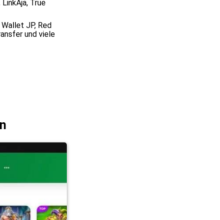
LinkAja, True
a Wallet JP, Red
ansfer und viele
en