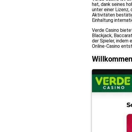
hat, dank seines ho
unter einer Lizenz,
Aktivitäten bestäti
Einhaltung internat
Verde Casino bietet
Blackjack, Baccarat
der Spieler, indem 
Online-Casino ents
Willkommen