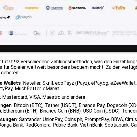
stützt 92 verschiedene Zahlungsmethoden, was den Einzahlung
 für Spieler weltweit besonders bequem macht. Zu den verfüg
gehören:
e Wallets
: Neteller, Skrill, ecoPayz (Payz), ePay.bg, eZeeWallet, 
etyPay, MuchBetter, eManat
: Mastercard, VISA, Maestro und andere
ungen
: Bitcoin (BTC), Tether (USDT), Binance Pay, Dogecoin (XD
), Ethereum (ETH), Binance Coin (BNB), USD Coin (USDC), Tonco
isungen
: Santander, UnionPay, Coins.ph, PromptPay, BBVA, Cirr
onga Bank, RedCompra, Public Bank, VietinBank, Scotiabank, Ca