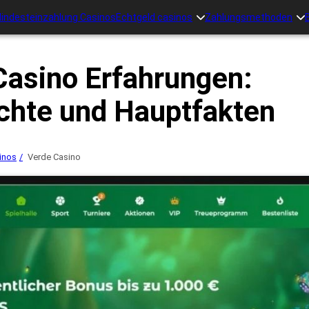
indesteinzahlung Casinos
Echtgeld casinos
Zahlungsmethoden
Casino Erfahrungen:
chte und Hauptfakten
inos
Verde Casino