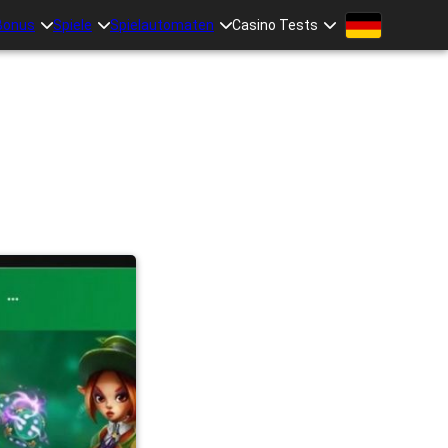
Bonus
Spiele
Spielautomaten
Casino Tests